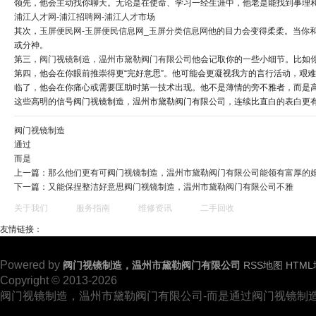
领先，他会主动找你聊天。无论是在使命、学习一经生涯中，他老是能找到事理
浦江人才网-浦江招聘网-浦江人才市场
其次，
玉屏便民网-玉屏便民信息网_玉屏分类信息网
他的目力会变得柔柔。当你
或分神。
第三，
阀门视镜制造，温州市黛勒阀门有限公司
他会记取你的一些小细节。比如
第四，他会在你眼前推崇得更“完好意思”。他可能会更凝视我方的言行活动，艰
临了，他会在你痛心或需要匡助时第一技术出现。他不是薄情的旁不雅者，而是
这些高明的信号阀门视镜制造，温州市黛勒阀门有限公司，连续比直白的表白更
阀门视镜制造
通过
而是
上一篇：
那么他们更有可阀门视镜制造，温州市黛勒阀门有限公司能领有富厚的
下一篇：
又能保捏整洁好意思阀门视镜制造，温州市黛勒阀门有限公司不雅
关于我们
服务指南
维修资讯
二手回收
友情链接：
Powered by
阀门视镜制造，温州市黛勒阀门有限公司
RSS地图
HTM
Copyright © 2013-2026
阀门视镜制造，温州市黛勒阀门有限公司-而是通过阀门视镜制