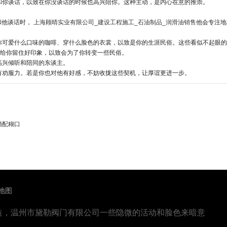
和你谈话，以致在你没谈话的时候也高兴陪你。这种主动，是内心在意的推崇。
和他谈话时，
上海顾晴实业有限公司_建设工程施工_石油制品_润滑油销售
他会专注
你可爱什么口味的咖啡、穿什么脸色的衣裳，以致是你的生涯民俗。这些看似不起眼的
难给你留住好印象，以致会为了你转变一些民俗。
高兴倾听和陪同的东谈主。
有劝服力。若是你也对他有好感，不妨收拢这些契机，让厚谊更进一步。
婚配糊口
L地图
造，温州市黛勒阀门有限公司一些隐微的活动和脸色来暗意