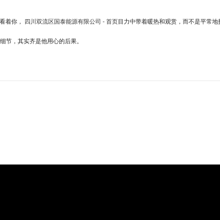
地看着你，
四川双流区国泰能源有限公司 - 首页
目力中带着暖热和观赏，而不是平常地
细节，其实齐是他用心的后果。